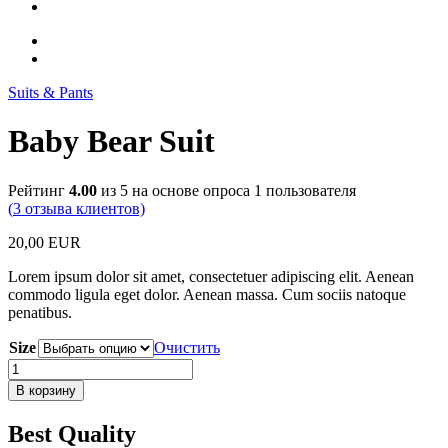
Suits & Pants
Baby Bear Suit
Рейтинг
4.00
из 5 на основе опроса
1
пользователя
(
3
отзыва клиентов)
20,00
EUR
Lorem ipsum dolor sit amet, consectetuer adipiscing elit. Aenean
commodo ligula eget dolor. Aenean massa. Cum sociis natoque
penatibus.
Size
Очистить
Количество
товара
В корзину
Baby
Bear
Best Quality
Suit