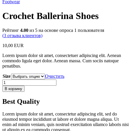
Footwear
Crochet Ballerina Shoes
Рейтинг
4.00
из 5 на основе опроса
1
пользователя
(
3
отзыва клиентов)
10,00
EUR
Lorem ipsum dolor sit amet, consectetuer adipiscing elit. Aenean
commodo ligula eget dolor. Aenean massa. Cum sociis natoque
penatibus.
Size
Очистить
Количество
товара
В корзину
Crochet
Ballerina
Best Quality
Shoes
Lorem ipsum dolor sit amet, consectetur adipiscing elit, sed do
eiusmod tempor incididunt ut labore et dolore magna aliqua. Ut
enim ad minim veniam, quis nostrud exercitation ullamco laboris nisi
ut aliquip ex ea commodo consequat.